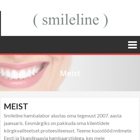
( smilel
kroonid,
sillad,
hambal
implantaad
Meist
MEIST
Smileline hambalabor alustas oma tegevust 2007. aasta
jaanuaris. Eesmärgiks on pakkuda oma klientidele
kõrgkvaliteetset proteesiteenust. Teeme koostööd mitmete
Eesti ja Skandinaavia hambaarstidega, kes meie