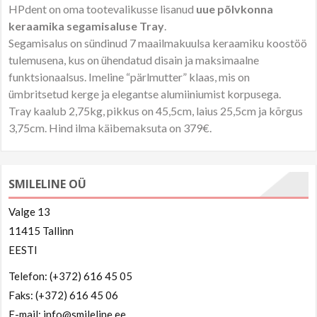
HPdent on oma tootevalikusse lisanud
uue põlvkonna
keraamika segamisaluse Tray
.
Segamisalus on sündinud 7 maailmakuulsa keraamiku koostöö
tulemusena, kus on ühendatud disain ja maksimaalne
funktsionaalsus. Imeline “pärlmutter” klaas, mis on
ümbritsetud kerge ja elegantse alumiiniumist korpusega.
Tray kaalub 2,75kg, pikkus on 45,5cm, laius 25,5cm ja kõrgus
3,75cm. Hind ilma käibemaksuta on 379€.
SMILELINE OÜ
Valge 13
11415 Tallinn
EESTI
Telefon: (+372) 616 45 05
Faks: (+372) 616 45 06
E-mail: info@smileline.ee